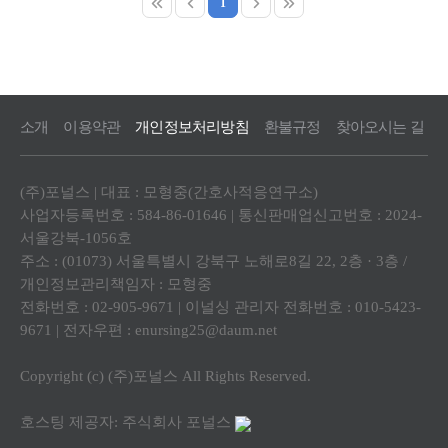
1
소개
이용약관
개인정보처리방침
환불규정
찾아오시는 길
(주)포널스 | 대표 : 모형중(간호사적응연구소)
사업자등록번호 : 584-86-01646 | 통신판매업신고번호 : 2024-
서울강북-1056호
주소 : (01073) 서울특별시 강북구 노해로8길 22, 2층 · 3층 /
개인정보관리책임자 : 모형중
전화번호 : 02-905-9671 | 이널싱 관리자 전화번호 : 010-5423-
9671 | 전자우편 : enursing25@daum.net
Copyright (c) (주)포널스 All Rights Reserved.
호스팅 제공자: 주식회사 포널스