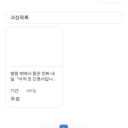
과정목록
병원 밖에서 찾은 진짜 내
일『아직 또 간호사입니
다』박지나 작가님 출간 인
터뷰📕
기간
180일
무료