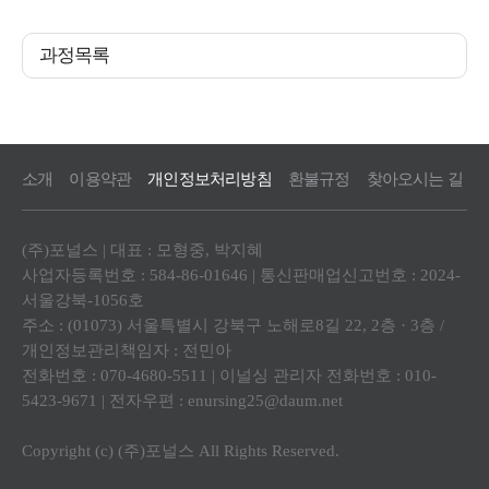
과정목록
소개
이용약관
개인정보처리방침
환불규정
찾아오시는 길
(주)포널스 | 대표 : 모형중, 박지혜
사업자등록번호 : 584-86-01646 | 통신판매업신고번호 : 2024-
서울강북-1056호
주소 : (01073) 서울특별시 강북구 노해로8길 22, 2층 · 3층 /
개인정보관리책임자 : 전민아
전화번호 : 070-4680-5511 | 이널싱 관리자 전화번호 : 010-
5423-9671 | 전자우편 : enursing25@daum.net
Copyright (c) (주)포널스 All Rights Reserved.