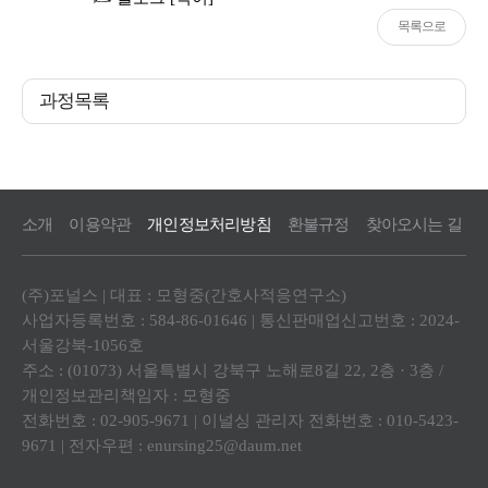
목록으로
과정목록
소개
이용약관
개인정보처리방침
환불규정
찾아오시는 길
(주)포널스 | 대표 : 모형중(간호사적응연구소)
사업자등록번호 : 584-86-01646 | 통신판매업신고번호 : 2024-
서울강북-1056호
주소 : (01073) 서울특별시 강북구 노해로8길 22, 2층 · 3층 /
개인정보관리책임자 : 모형중
전화번호 : 02-905-9671 | 이널싱 관리자 전화번호 : 010-5423-
9671 | 전자우편 : enursing25@daum.net