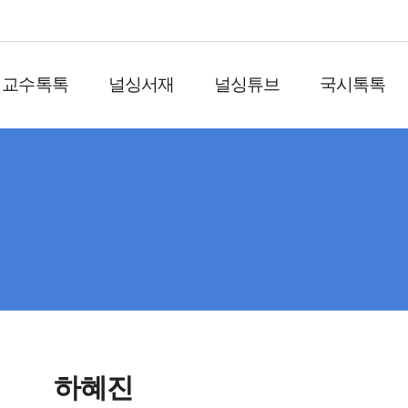
교수톡톡
널싱서재
널싱튜브
국시톡톡
하혜진