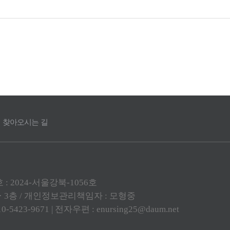
찾아오시는 길
: 2024-서울강북-1056호
층 · 3층 / 개인정보관리책임자 : 모형중
423-9671 | 전자우편 : enursing25@daum.net