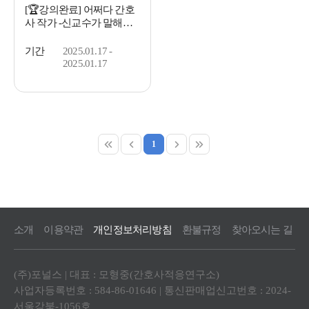
[🏆강의완료] 어쩌다 간호
사 작가 -신교수가 말해주
는 간호대학교 적응법-
기간
2025.01.17 -
2025.01.17
1
소개
이용약관
개인정보처리방침
환불규정
찾아오시는 길
(주)포널스 | 대표 : 모형중(간호사적응연구소)
사업자등록번호 : 584-86-01646 | 통신판매업신고번호 : 2024-
서울강북-1056호