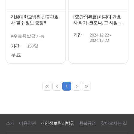
경희대학교병원 신규간호
[🏆강의완료] 어쩌다 간호
사 필수 정보 총정리
사 작가 -코로나, 그 시절 경
험을 기록으로 남기기-
기간
2024.12.22 -
#수료증발급가능
2024.12.22
기간
150일
무료
1
소개
이용약관
개인정보처리방침
환불규정
찾아오시는 길