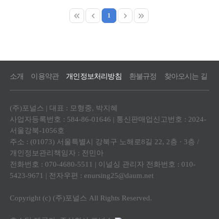
1
소개
이용약관
개인정보처리방침
환불규정
찾아오시는 길
(주)포널스 | 대표 : 모형중, 박지혜
사업자등록번호 : 584-86-01646 | 통신판매업신고번호 : 2024-
서울강북-1056호
주소 : (01073) 서울특별시 강북구 노해로8길 22, 2층 · 3층 /
개인정보관리책임자 : 전민아
전화번호 : 070-4680-5511 | 이널싱 관리자 전화번호 : 010-
5423-9671 | 전자우편 : enursing25@daum.net
Copyright (c) (주)포널스 All Rights Reserved.