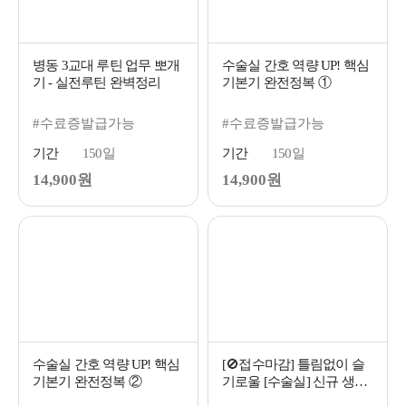
병동 3교대 루틴 업무 뽀개
수술실 간호 역량 UP! 핵심
기 - 실전루틴 완벽정리
기본기 완전정복 ①
#수료증발급가능
#수료증발급가능
기간
150일
기간
150일
14,900원
14,900원
수술실 간호 역량 UP! 핵심
[🚫접수마감] 틀림없이 슬
기본기 완전정복 ②
기로울 [수술실] 신규 생활
(2교시 7/11 PM7:30)