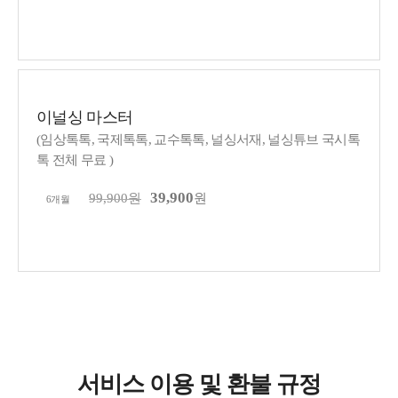
이용 가능 컨텐츠
구독신청
이널싱 마스터
(임상톡톡, 국제톡톡, 교수톡톡, 널싱서재, 널싱튜브 국시톡
톡 전체 무료 )
39,900
99,900원
원
6개월
이용 가능 컨텐츠
구독신청
서비스 이용 및 환불 규정