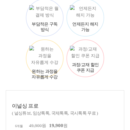
부담적은 구독
언제든지 해지
방식
가능
과정/교재 할인
쿠폰 지급
원하는 과정을
자유롭게 수강
이널싱 프로
( 널싱튜브, 임상톡톡, 국제톡톡, 국시톡톡 무료 )
19,900
49,900원
원
6개월