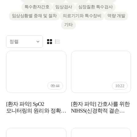
특수환자간호
임상검사
심장질환 특수검사
임상상황별 중재 및 절차
의료기기와 특수장비
역량 개발
기타
09:44
10:22
[환자 파악] SpO2
[환자 파악] 간호사를 위한
모니터링의 원리와 정확한
NIHSS(신경학적 결손
측정법
사정 도구) 실무 가이드