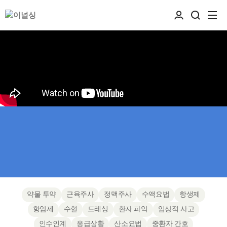
약물 투약
근육주사
정맥주사
수액요법
항생제
항암제
수혈
드레싱
환자 파악
임상적 사고
인수인계
응급상황
산소요법
중환자 간호