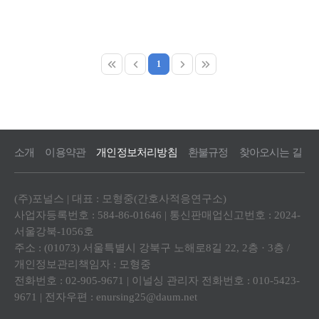
1
소개
이용약관
개인정보처리방침
환불규정
찾아오시는 길
(주)포널스 | 대표 : 모형중(간호사적응연구소)
사업자등록번호 : 584-86-01646 | 통신판매업신고번호 : 2024-
서울강북-1056호
주소 : (01073) 서울특별시 강북구 노해로8길 22, 2층 · 3층 /
개인정보관리책임자 : 모형중
전화번호 : 02-905-9671 | 이널싱 관리자 전화번호 : 010-5423-
9671 | 전자우편 : enursing25@daum.net