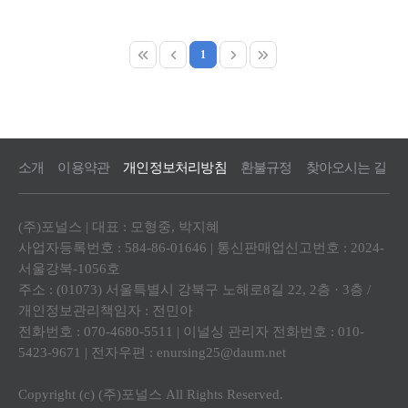
1
소개
이용약관
개인정보처리방침
환불규정
찾아오시는 길
(주)포널스 | 대표 : 모형중, 박지혜
사업자등록번호 : 584-86-01646 | 통신판매업신고번호 : 2024-
서울강북-1056호
주소 : (01073) 서울특별시 강북구 노해로8길 22, 2층 · 3층 /
개인정보관리책임자 : 전민아
전화번호 : 070-4680-5511 | 이널싱 관리자 전화번호 : 010-
5423-9671 | 전자우편 : enursing25@daum.net
Copyright (c) (주)포널스 All Rights Reserved.