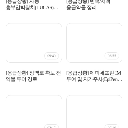
[응급상황] 자동
[응급상황] 빈맥/서맥
흉부압박장치(LUCAS)
응급약물 정리
사용법
09:40
06:55
[응급상황] 정맥로 확보 전
[응급상황] 에피네프린 IM
약물 투여 경로
투여 및 자가주사(EpiPen)
이해
03:17
07:19