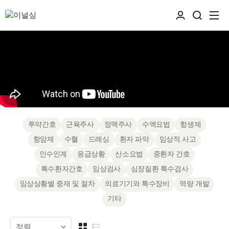
투약간호
근육주사
정맥주사
수액요법
항생제
항암제
수혈
드레싱
환자 파악
임상적 사고
인수인계
응급상황
산소요법
중환자 간호
특수환자간호
임상검사
심장질환 특수검사
임상상황별 중재 및 절차
의료기기와 특수장비
역량 개발
기타