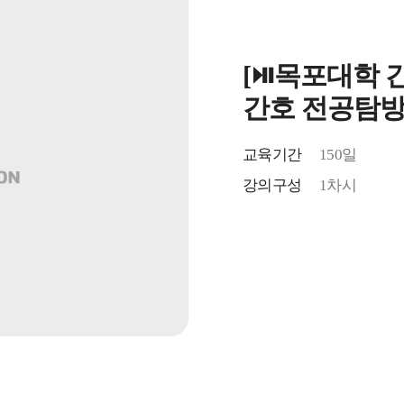
[⏯️목포대학
간호 전공탐방
교육기간
150일
강의구성
1차시