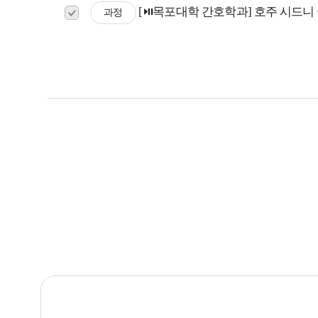
[⏯️목포대학 간호학과] 호주 시드니
과정