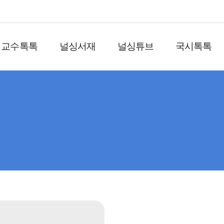
교수톡톡
널싱서재
널싱튜브
국시톡톡