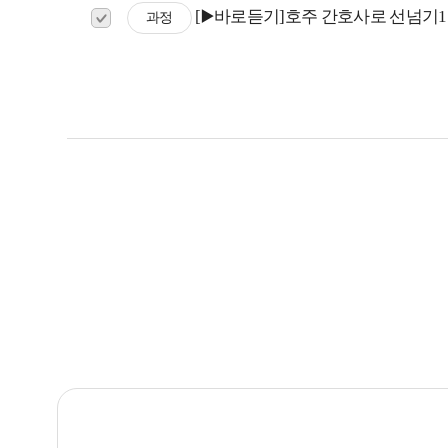
[▶️바로듣기]호주 간호사로 선넘기1
과정