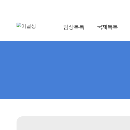
임상톡톡
국제톡톡