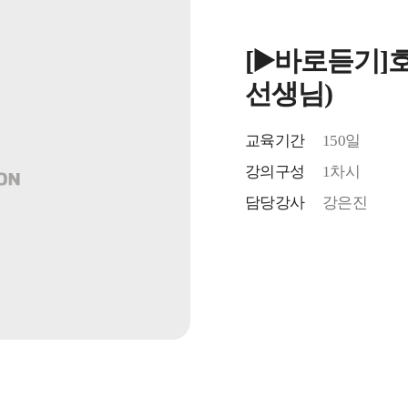
[▶️바로듣기]
선생님)
교육기간
150일
강의구성
1차시
담당강사
강은진