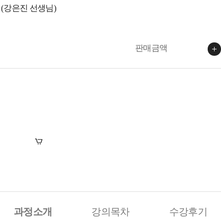
 (강은진 선생님)
판매금액
장바구니
수강신청
과정소개
강의목차
수강후기