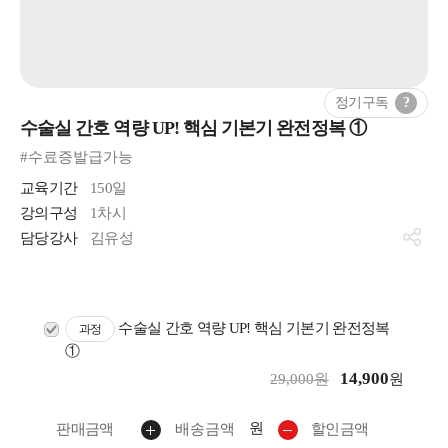
정기구독
?
수술실 간호 역량 UP! 핵심 기본기 완전정복 ①
#수료증발급가능
교육기간
150일
강의구성
1차시
담당강사
김유성
수술실 간호 역량 UP! 핵심 기본기 완전정복
과정
①
14,900
29,000원
원
원
판매금액
배송금액
할인금액