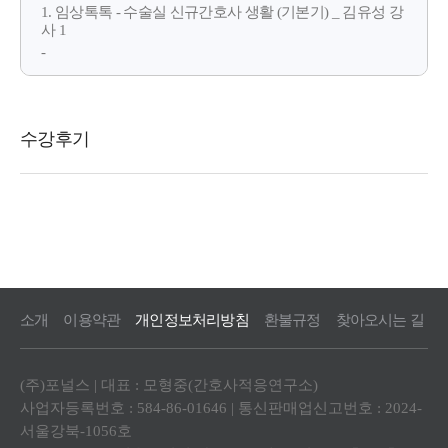
1. 임상톡톡 - 수술실 신규간호사 생활 (기본기) _ 김유성 강
사 1
-
소개
이용약관
개인정보처리방침
환불규정
찾아오시는 길
(주)포널스 | 대표 : 모형중(간호사적응연구소)
사업자등록번호 : 584-86-01646 | 통신판매업신고번호 : 2024-
서울강북-1056호