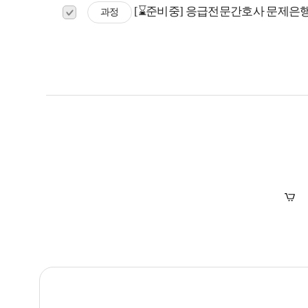
[⌛준비중] 응급전문간호사 문제은
과정