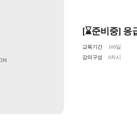
[⌛준비중] 
교육기간
100일
강의구성
0차시