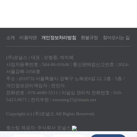
소개
이용약관
개인정보처리방침
환불규정
찾아오시는 길
(주)포널스 | 대표 : 모형중, 박지혜
사업자등록번호 : 584-86-01646 | 통신판매업신고번호 : 2024-
서울강북-1056호
주소 : (01073) 서울특별시 강북구 노해로8길 22, 2층 · 3층 /
개인정보관리책임자 : 전민아
전화번호 : 070-4680-5511 | 이널싱 관리자 전화번호 : 010-
5423-9671 | 전자우편 : enursing25@daum.net
Copyright (c) (주)포널스 All Rights Reserved.
호스팅 제공자: 주식회사 포널스