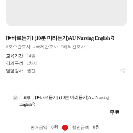
[▶️바로듣기] (10분 미리듣기)AU Nursing English📁
#호주간호사
#국제간호사
#해외간호사
교육기간
14일
강의구성
1차시
담당강사
권진
[▶️바로듣기] (10분 미리듣기)AU Nursing
과정
English📁
무료
0원
0원
판매금액
할인금액