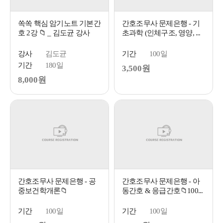
쏙쏙 핵심 암기노트 기본간
간호조무사 문제은행 - 기
호 2강 📁 _ 김도균 강사
초과학 (인체구조, 영양, ...
강사
김도균
기간
100일
기간
180일
3,500원
8,000원
간호조무사 문제은행 - 공
간호조무사 문제은행 - 아
중보건학개론📁
동간호 & 응급간호📁100...
기간
100일
기간
100일