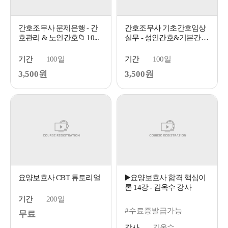
간호조무사 문제은행 - 간
간호조무사 기초간호임상
호관리 & 노인간호📁 10...
실무 - 성인간호&기본간호
🐮..
기간
100일
기간
100일
3,500원
3,500원
요양보호사 CBT 튜토리얼
▶️요양보호사 합격 핵심이
론 14강 - 김옥수 강사
기간
200일
#수료증발급가능
무료
강사
김옥수