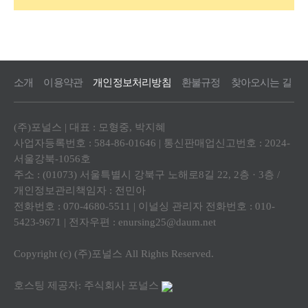
소개
이용약관
개인정보처리방침
환불규정
찾아오시는 길
(주)포널스 | 대표 : 모형중, 박지혜
사업자등록번호 : 584-86-01646 | 통신판매업신고번호 : 2024-
서울강북-1056호
주소 : (01073) 서울특별시 강북구 노해로8길 22, 2층 · 3층 /
개인정보관리책임자 : 전민아
전화번호 : 070-4680-5511 | 이널싱 관리자 전화번호 : 010-
5423-9671 | 전자우편 : enursing25@daum.net
Copyright (c) (주)포널스 All Rights Reserved.
호스팅 제공자: 주식회사 포널스