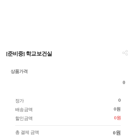
[준비중] 학교보건실
상품가격
0
0
정가
0원
배송금액
0원
할인금액
총 결제 금액
0원