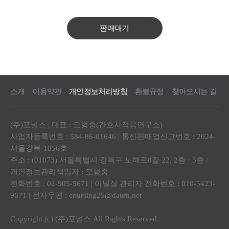
판매대기
소개
이용약관
개인정보처리방침
환불규정
찾아오시는 길
(주)포널스 | 대표 : 모형중(간호사적응연구소)
사업자등록번호 : 584-86-01646 | 통신판매업신고번호 : 2024-
서울강북-1056호
주소 : (01073) 서울특별시 강북구 노해로8길 22, 2층 · 3층 /
개인정보관리책임자 : 모형중
전화번호 : 02-905-9671 | 이널싱 관리자 전화번호 : 010-5423-
9671 | 전자우편 : enursing25@daum.net
Copyright (c) (주)포널스 All Rights Reserved.