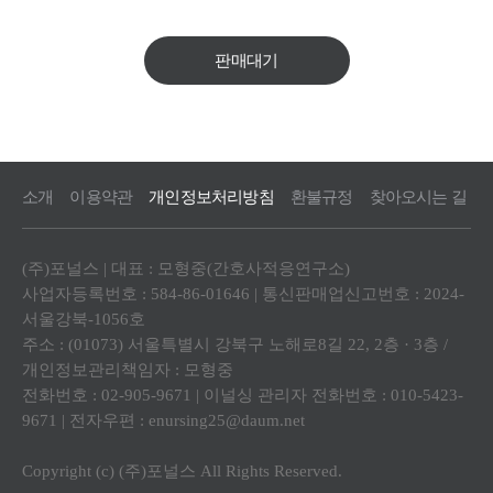
판매대기
소개
이용약관
개인정보처리방침
환불규정
찾아오시는 길
(주)포널스 | 대표 : 모형중(간호사적응연구소)
사업자등록번호 : 584-86-01646 | 통신판매업신고번호 : 2024-
서울강북-1056호
주소 : (01073) 서울특별시 강북구 노해로8길 22, 2층 · 3층 /
개인정보관리책임자 : 모형중
전화번호 : 02-905-9671 | 이널싱 관리자 전화번호 : 010-5423-
9671 | 전자우편 : enursing25@daum.net
Copyright (c) (주)포널스 All Rights Reserved.