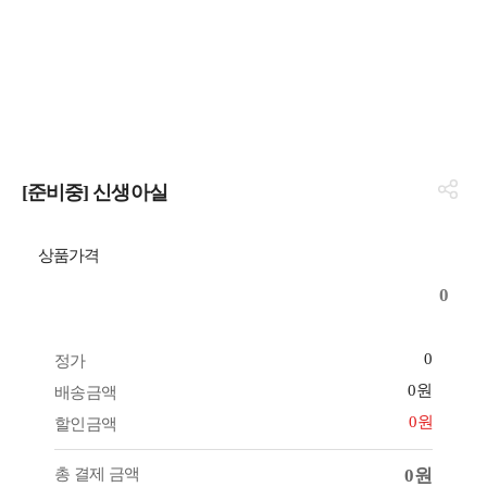
[준비중] 신생아실
상품가격
0
0
정가
0원
배송금액
0원
할인금액
총 결제 금액
0원