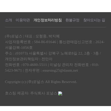
소개
이용약관
개인정보처리방침
환불규정
찾아오시는 길
(주)포널스 | 대표 : 모형중, 박지혜
사업자등록번호 : 584-86-01646 | 통신판매업신고번호 : 2024-
서울강북-1056호
주소 : (01073) 서울특별시 강북구 노해로8길 22, 2층 · 3층 /
개인정보관리책임자 : 전민아
전화번호 : 070-4680-5511 | 이널싱 관리자 전화번호 : 010-
5423-9671 | 전자우편 : enursing25@daum.net
Copyright (c) (주)포널스 All Rights Reserved.
호스팅 제공자: 주식회사 포널스